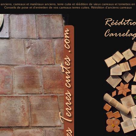
anciens, carreaux et matériaux anciens, terre cuite et réédition de vieux carreaux et tomettes en 
Conseils de pose et d'entretien de vos carreaux terres cuites. Réédition d'anciens carreaux